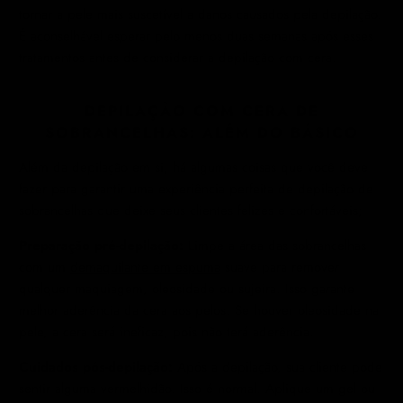
tornar a pele mais suscetível a danos causados ​​pela depilação.
É aconselhável esperar pelo menos duas semanas após esses
tratamentos antes de considerar a depilação com cera.
DEPILAÇÃO COM CERA DE
SOBRANCELHAS: ALÉM DO BÁSICO
Além da depilação em si, há algumas coisas que você deve
fazer para garantir uma experiência perfeita de depilação de
sobrancelhas que deixe seus clientes felizes e confortáveis;
Preparação pré-depilação:
Limpe a área das sobrancelhas
com um
demaquilante em espuma
suave para remover
qualquer maquiagem, oleosidade ou sujeira. Isso garante
melhor aderência da cera aos pelos. Se houver oleosidade na
pele, a cera será ineficaz, pois não terá aderência.
Cuidados pós-depilação:
Após a depilação, sua cliente pode
sentir alguma vermelhidão. Isso é normal. Aplique um gel ou