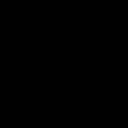
Mexer regularmente:
À medida que a cera aquece, a
consistência pode mudar e a cera pode se separar. Usando
nossas novas
espátulas para cera de hena So
, mexer
regularmente garante uma distribuição uniforme do calor e
evita que a cera fique muito líquida ou muito espessa,
reincorporando todos os ingredientes para formar a textura
perfeita. Isso também garante que o calor seja consistente em
toda a mistura.