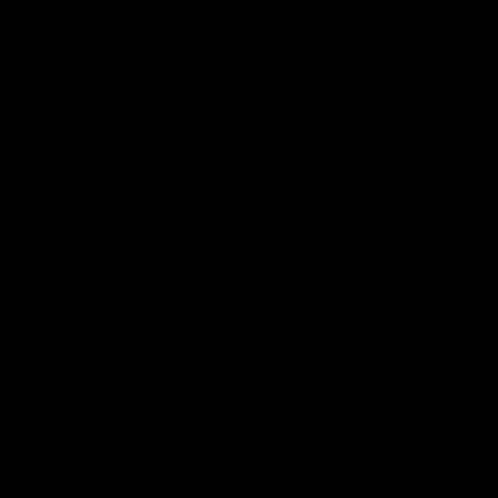
ENVIO STANDARD GRATUITO PARA ENCOMENDAS ACIMA
DE 120€! *APLICAM-SE EXCEÇÕES
0
INÍCIO
/
NOTÍCIAS
← ANTERIOR
/
SEGUINTE →
TUDO O QUE VOCÊ PRECISA SABER SOBRE
DEPILAÇÃO DE SOBRANCELHAS
por Nina Morton
setembro 15, 2023
5 min ler