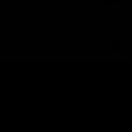
A
ESGOTAR!
ÓLEO PARA SOBRANCELHAS "SO HENNA"
3 Avaliações
De
15,95 €
NÃO PERCAS O QUE ESTÁ PARA
CHEGAR
Subscreve a nossa newsletter e fica entre as primeiras a saber sobre
novos lançamentos, ofertas exclusivas, formação especializada e
novidades do setor das pestanas!
E-mail