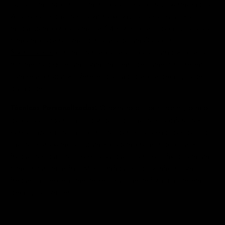
loção calmante para acalmar a pele caso apareça vermelhidão.
Aconselhe as clientes a evitar exposição ao sol, saunas e
maquiagem por pelo menos 24 horas após a depilação. Você
também pode recomendar o uso de um
Óleo para
Sobrancelhas
para manter os pelos e a pele nutridos após o
tratamento. Essa é uma ótima maneira de aumentar a receita
com seus produtos, oferecendo cuidados pós-depilação de
qualidade.
Técnicas Personalizadas:
O formato da sobrancelha, o tipo
de pelo e a tolerância à dor de cada cliente são diferentes.
Personalize sua técnica para atender às necessidades de cada
cliente. Por exemplo, algumas podem precisar de pausas
frequentes durante a sessão ou que a cera seja fixada em uma
temperatura mais fria. Mas certifique-se de verificar com
frequência, especialmente se a sua cliente for iniciante em
depilação com cera!