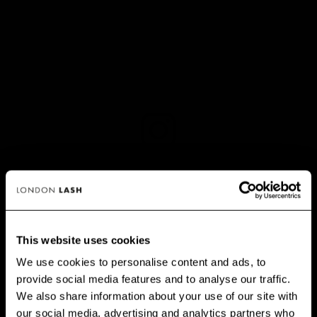
Veja esta publicação no Instagram
This website uses cookies
We use cookies to personalise content and ads, to
provide social media features and to analyse our traffic.
GET 10% OFF WHEN YOU
We also share information about your use of our site with
SIGN UP
our social media, advertising and analytics partners who