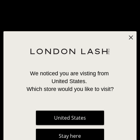
exige precisão, conhecimento e paixão. Como Técnicos de
Sobrancelhas, é nosso dever garantir que nossas clientes não
apenas tenham a melhor aparência, mas também se sintam
bem, e para isso você precisa ter firmeza e uma abordagem
gentil. Neste guia detalhado, exploraremos as nuances da
depilação de sobrancelhas com cera, desde a obtenção da
consistência perfeita da cera até a compreensão das
contraindicações e muito mais.
We noticed you are visting from 
United States. 
Which store would you like to visit?
United States
Stay here