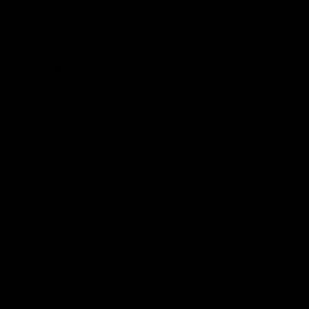
Contraindicações nem sempre significam que a cliente não é
adequada para a depilação com cera de sobrancelhas para
sempre, mas talvez naquela ocasião.
Condições de pele:
Clientes com doenças de pele
inflamadas, como eczema, psoríase ou acne grave, devem
evitar a depilação com cera. O processo pode irritar ainda
mais a pele, causando danos, desconforto e potenciais
complicações.
Medicamentos e tratamentos tópicos
: Retinoides, certos
antibióticos e outros medicamentos, como o Accutane, podem
afinar a pele ou torná-la hipersensível. Se você depilar alguém
que toma esses medicamentos, há um grande risco de
depilar a pele. Sempre converse detalhadamente com seus
clientes sobre a rotina de cuidados com a pele deles e
quaisquer medicamentos que estejam tomando.
Procedimentos faciais recentes
: Tratamentos como
peelings químicos, laserterapia ou microdermoabrasão podem