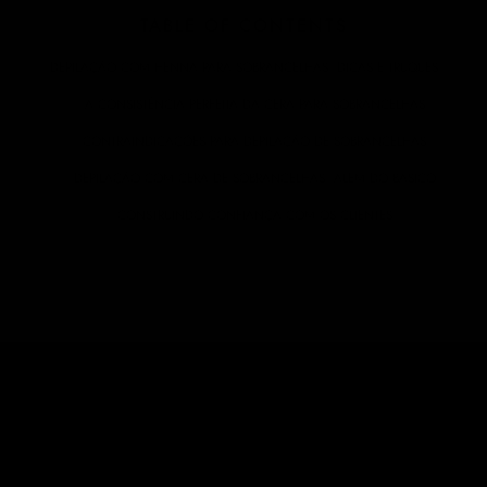
TABLE OF CONTENTS
DEPILAÇÃO COM HENNA PARA SOBRANCELHAS: DICAS E TRUQUES
A CONSISTÊNCIA PERFEITA DA CERA PARA SOBRANCELHAS
CONTRAINDICAÇÕES PARA DEPILAÇÃO DE SOBRANCELHAS
DEPILAÇÃO COM CERA DE SOBRANCELHAS: ALÉM DO BÁSICO
CONSTRUINDO CONFIANÇA COM OS CLIENTES
DEPILAÇÃO COM HENNA PARA
SOBRANCELHAS: DICAS E TRUQUES
A depilação de sobrancelhas com cera é mais do que um
simples tratamento de beleza; é um trabalho meticuloso que