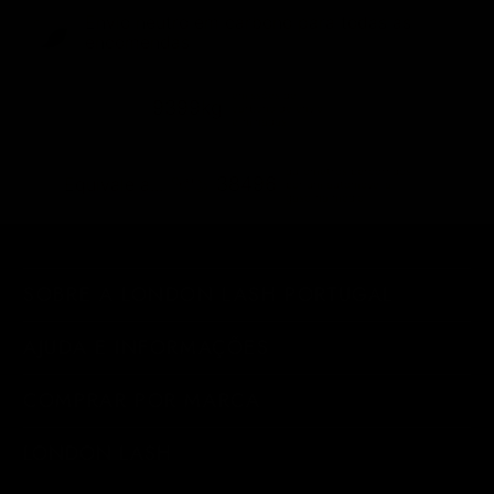
Envio neutro em carbono para todas as
encomendas
emissões de
9399kg
carbono de envio
eliminadas
quilómetros percorridos
38496
Equivale a...
por um automóvel a
gasolina médio
SOBRE A LONDON LASH PORTUGAL
AJUDA E INFORMAÇÕES
COMPRAR POR MARCA
LONDON LASH