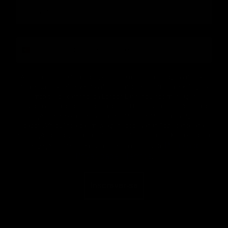
phone
Ao submeter este formulário, consente receber mensagens de texto
informativas (ex.: atualizações de encomendas) e/ou de marketing (ex.:
lembretes de carrinho) da London Lash incluindo mensagens
enviadas por marcadores automáticos. O consentimento não é uma
condição para a compra. Podem aplicar-se tarifas de mensagens e
dados. A frequência das mensagens pode variar. Pode cancelar a
subscrição a qualquer momento respondendo com STOP ou clicando
Política de
na ligação de cancelamento (quando disponível).
Privacidade
Termos
e
.
Inscrever-se