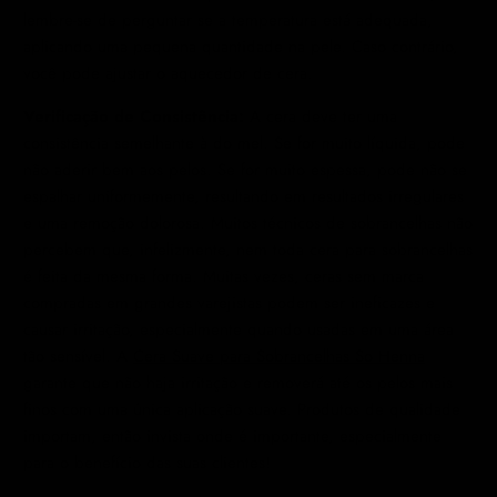
lembre-se de perguntar se a temperatura está adequada,
aplicando uma pequena quantidade na pele. Caso contrário,
você pode ajustar o aquecedor de cera.
Verificação de Consistência:
A cera deve ter uma
consistência semelhante à do mel. Se for muito líquida, pode
não aderir bem aos pelos. Se for muito espessa, pode não se
espalhar uniformemente, resultando em resultados irregulares
e uma remoção dolorosa. Muitos técnicos de sobrancelhas não
percebem que, infelizmente, nem toda cera para sobrancelhas
é feita da mesma forma. Muitas vezes, ceras sem marca
compradas em grandes varejistas podem ser ineficazes e
causar irritação, especialmente quando usadas em uma área
tão sensível. A
Cera Suave para Sobrancelhas So Henna
garante que não haja irritação e removerá até os pelos mais
finos com uma única aplicação suave. Produtos de qualidade
importam, então invista onde é importante, especialmente
para o benefício das suas clientes!