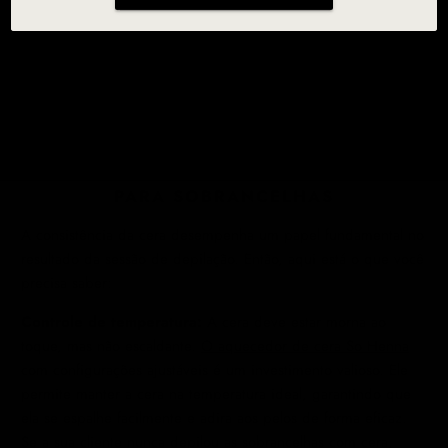
A CONSISTÊNCIA PERFEITA DA CERA
PARA SOBRANCELHAS
A consistência da cera desempenha um papel fundamental no
resultado da sessão de depilação. Então, aqui está o que você
precisa saber:
Controle de temperatura:
A cera deve estar morna ao
toque, mas não escaldante.
O aquecedor de cera So Henna
com configurações ajustáveis ​​é um investimento valioso. Ele
permite manter a cera na temperatura ideal, garantindo que
ela se espalhe facilmente e adira aos pelos de forma eficaz.
Se a sua cliente nunca depilou as sobrancelhas com cera,