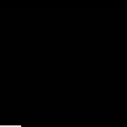
M-SE EXCEÇÕES
0
SOBRANCELHAS
PRODUTOS PRO
FORMAÇÃO
R
/
SEGUINTE →
TABLE OF CONTENTS
AGEM
SECAGEM RÁPIDA NÃO SIGNIFICA
MELHOR QUALIDADE
BENEFÍCIOS DAS COLAS MAIS
LENTAS
PERFEITO PARA INICIANTES
- COMO SABER SE UMA COLA ESTÁ
MUITO LENTA?