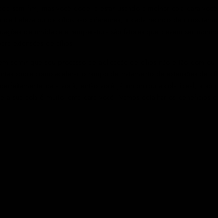
da sem fim, mas você pode já estar usando a melhor cola para voc
 de beleza ou de cílios são diferentes, e cada técnico de cílios ta
flutuações de umidade e temperatura são fatores que devem ser monit
ara extensões de cílios.
 sentir que seu processo de aplicação de cílios não é tão bom ou 
ntas sobre como acelerar o tempo de tratamento de extensões de cíl
erfeitamente para você, então você já encontrou a cola ideal, e só 
 a sua cola é muito lenta para você. Vamos detalhar os benefícios d