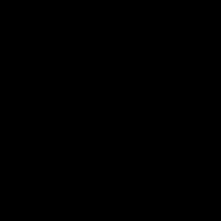
Para quem busca uma cola para cílios versátil que funcione e
ajuda em condições de umidade constante, já que normalmente n
aumentar os níveis de umidade do que diminuí-los; portanto, se
pode adaptar as condições para que a cola funcione mais rápido