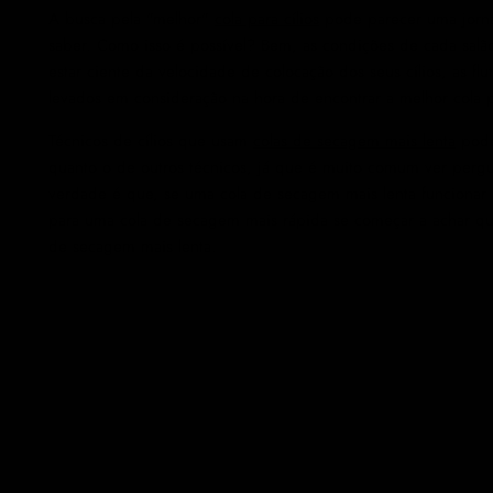
A busca pela "melhor"
cola para cílios
pode parecer uma jorna
saber. Como isso é possível? Bem, as condições de cada salão
estar ciente da velocidade de colocação dos seus cílios, as 
levados em consideração na hora de encontrar a melhor cola p
Técnicos de cílios que usam
colas de secagem mais lenta
podem
quanto o de outros técnicos, já que é muito comum ver pergu
verdade é que, se uma cola de secagem mais lenta funcionar p
para uma cola de secagem mais rápida se começar a achar que
de secagem mais lenta.