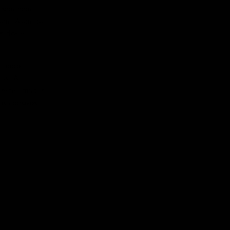
ê sem nem
mbém. Além de
orados e
rápido
ios. A
precisa mudar
os adesivos