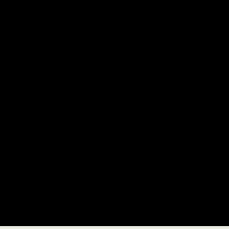
RD GRATUITO PARA ENCOMENDAS ACIMA DE 120€! *APLICA
INSTRUTORES APROVADOS
R €)
CREVA E POUPE 20%
COLAS
LÍQUIDOS
PESTANAS
LIFTING DE PESTANAS
← ANTERIO
MA COLA PARA CÍLIOS DE SEC