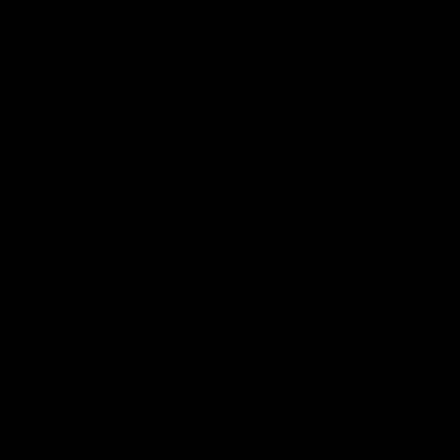
r uma grande
 mais fácil
e variável,