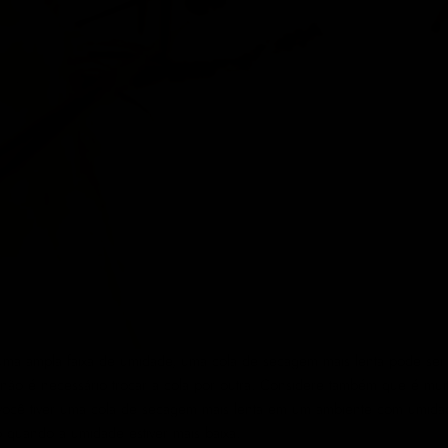
m uma ampla faixa de umidade, uma cola de secagem mais lenta pode se
ão é necessário trocar a cola por outra. Considere também que é muito
 você tiver uma cola de secagem mais lenta em um ambiente com umidad
 quando a umidade estiver mais baixa.