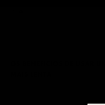
ENVIO STANDA
PORTUGUÊS (PORTUGAL)
PORTUGAL (EU
PRODUTOS PARA MELHOR RETENÇÃO
SUBS
INÍCIO
/
NOTÍCIAS
OS BENEFÍCIOS DE USAR U
MAIS LENTA
por Evo Raev
maio 22, 2024
5 min ler