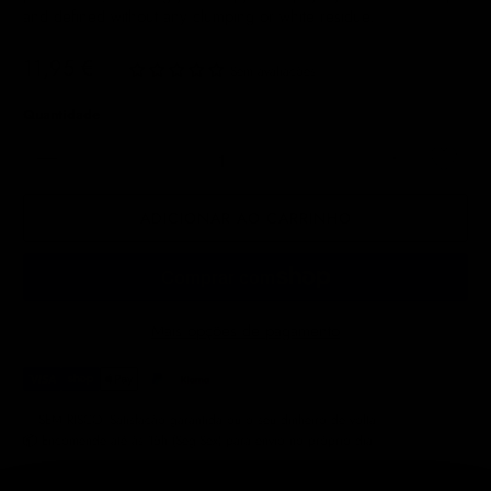
and defined without any clumping or white residue.
11,95 €
|
Sem avaliações
Quantidade
ADICIONAR AO CARRINHO
Mais opções de pagamento
✅ SEM RISCO. Satisfação garantida ou o seu dinheiro de volta.
📦 Encomende até às 15h (Seg-Sex) para envio no próprio dia.