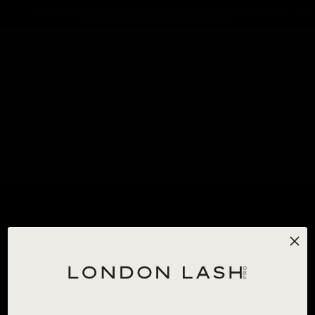
ENVIO STANDARD GRATUITO PARA ENCOMENDAS ACIMA
DE 120€! *APLICAM-SE EXCEÇÕES
0
INÍCIO
/
TODOS OS PRODUTOS
/
GEL DE STYLING 2 EM 1 PARA EFEITO SPIKES
NAS PESTANAS