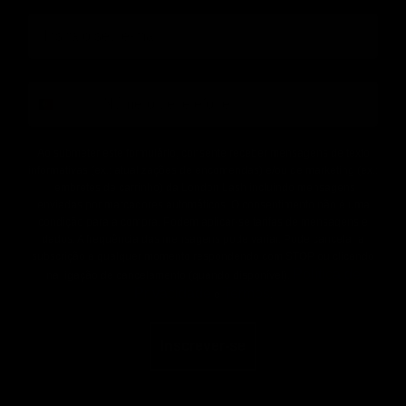
phone
Ao submeter este formulário, consente receber mensagens de texto
informativas (ex.: atualizações de encomendas) e/ou de marketing (ex.:
lembretes de carrinho) da London Lash incluindo mensagens
enviadas por marcadores automáticos. O consentimento não é uma
condição para a compra. Podem aplicar-se tarifas de mensagens e
dados. A frequência das mensagens pode variar. Pode cancelar a
subscrição a qualquer momento respondendo com STOP ou clicando
Política de
na ligação de cancelamento (quando disponível).
Privacidade
Termos
e
.
Inscrever-se