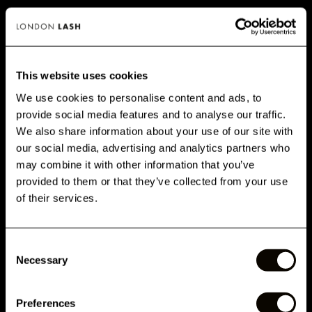
This website uses cookies
We use cookies to personalise content and ads, to
provide social media features and to analyse our traffic.
GET 10% OFF WHEN YOU
We also share information about your use of our site with
SIGN UP
our social media, advertising and analytics partners who
may combine it with other information that you’ve
Subscribe for exclusive offers, new launch updates & more!
provided to them or that they’ve collected from your use
Email
of their services.
PRINCIPAIS BENEFÍCIOS
Consent
Phone Number
Necessary
Selection
Preferences