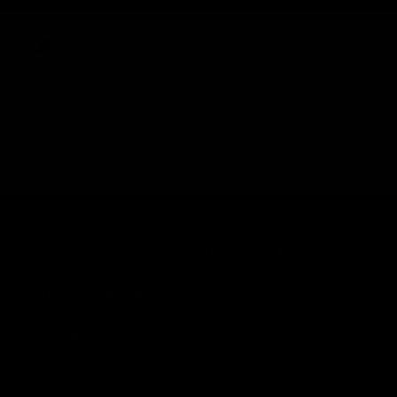
Envio neutro em carbono para todas as
encomendas
emissões de
9391kg
carbono de envio
eliminadas
quilómetros percorridos
38462
Equivale a...
por um automóvel a
gasolina médio
SOBRE A LONDON LASH PORTUGAL
AJUDA E INFORMAÇÕES
COMPRAR POR MARCA
LONDON LASH