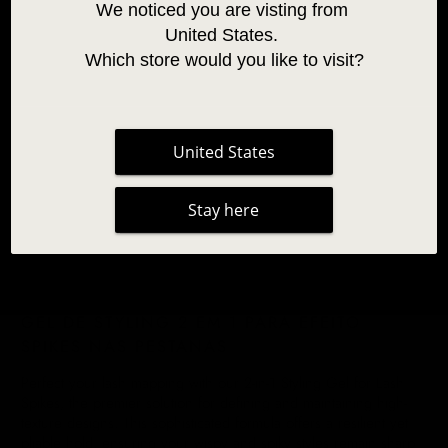
We noticed you are visting from 
United States. 
Which store would you like to visit?
United States
Stay here
GEL DE STYLING 2 EM 1 PARA EFEITO
SPIKES NAS PESTANAS
Perfect your lash mapping with our 2-in-1 Styling Gel for Lash
Spikes, the premier solution for defining and maintaining high-
texture designs. This sophisticated formula offers a resilient yet
pliable hold, ensuring your wispy and spiky styles remain sharp