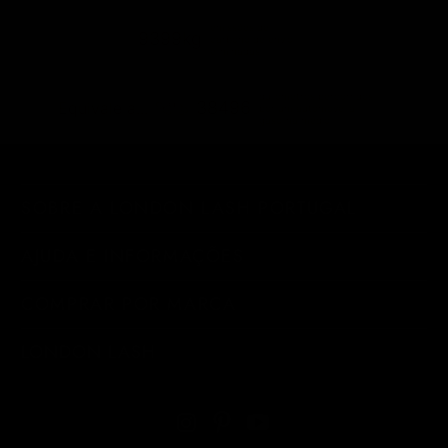
emissões de
9399kg
carbono de envio
eliminadas
quilómetros percorridos
38496
Equivale a...
por um automóvel a
gasolina médio
SOBRE A LONDON LASH PORTUGAL
AJUDA E INFORMAÇÕES
COMPRAR POR MARCA
LONDON LASH