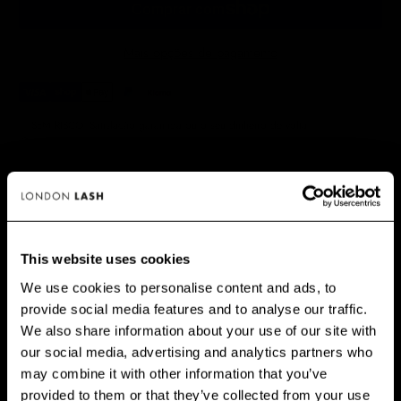
Mais opções de pagamento
✅ SEM RISCO. Satisfação garantida ou o seu dinheiro de volta.
📦 Encomende até às 15h (Seg-Sex) para envio no próprio dia.
PRINCIPAIS BENEFÍCIOS
This website uses cookies
We use cookies to personalise content and ads, to
provide social media features and to analyse our traffic.
GET 10% OFF WHEN YOU
We also share information about your use of our site with
SIGN UP
our social media, advertising and analytics partners who
may combine it with other information that you’ve
Subscribe for exclusive offers, new launch updates & more!
provided to them or that they’ve collected from your use