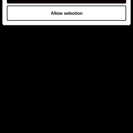
phone
Allow selection
Ao submeter este formulário, consente receber mensagens de texto
informativas (ex.: atualizações de encomendas) e/ou de marketing (ex.:
lembretes de carrinho) da London Lash incluindo mensagens
enviadas por marcadores automáticos. O consentimento não é uma
condição para a compra. Podem aplicar-se tarifas de mensagens e
dados. A frequência das mensagens pode variar. Pode cancelar a
subscrição a qualquer momento respondendo com STOP ou clicando
Política de
na ligação de cancelamento (quando disponível).
Privacidade
Termos
e
.
Inscrever-se
Envio neutro em carbono para todas as
encomendas