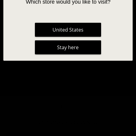
Which store would you like to visit?
United States
Stay here
PINCEL DE LIMPEZA INLEI® PARA
SOBRANCELHAS E PESTANAS
19,95 €
|
Sem avaliações
Quantidade
ADICIONAR AO CARRINHO