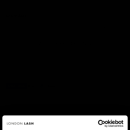
Quantidade
ADICIONAR AO CARRINHO
✅ SEM RISCO. Satisfação garantida ou o seu dinheiro de volta.
📦 Encomende até às 15h (Seg-Sex) para envio no próprio dia.