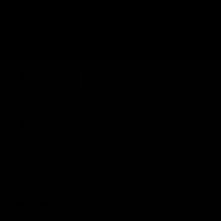
criar o efeito ideal enquanto preserva a saúde e integridade das
pestanas naturais da cliente a longo prazo.
19,95 €
|
5 avaliações
Não testado em animais
Mega Volume
Espessura:
0,03
Mayfair
Acabamento Brilhante
Vegano
Curvaturas
Comprimento (mm)