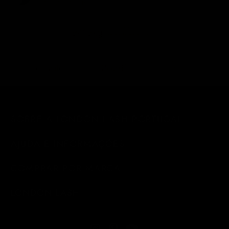
encomendas
emissões de
9415kg
carbono de envio
eliminadas
quilómetros percorridos
38561
Equivale a...
por um automóvel a
gasolina médio
SOBRE A LONDON LASH PORTUGAL
AJUDA E INFORMAÇÕES
COMPRAR POR MARCA
LONDON LASH