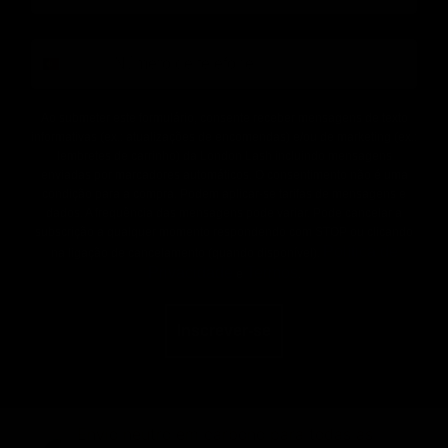
phone
Ao submeter este formulário, consente receber mensagens de texto
informativas (ex.: atualizações de encomendas) e/ou de marketing (ex.:
lembretes de carrinho) da London Lash incluindo mensagens
enviadas por marcadores automáticos. O consentimento não é uma
condição para a compra. Podem aplicar-se tarifas de mensagens e
dados. A frequência das mensagens pode variar. Pode cancelar a
subscrição a qualquer momento respondendo com STOP ou clicando
Política de
na ligação de cancelamento (quando disponível).
Privacidade
Termos
e
.
Inscrever-se
Envio neutro em carbono para todas as