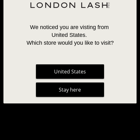
We noticed you are visting from 
United States. 
Which store would you like to visit?
United States
Stay here
PESTANAS MEGA VOLUME MAYFAIR 0,03
Desenvolvidas especificamente para criar resultados Mega
Volume impressionantes e de alta densidade, as nossas
extensões Mayfair 0.03 Faux Mink são perfeitas para criar looks
intensos e dramáticos. Estas extensões ultraleves estão
disponíveis numa ampla variedade de curvaturas, permitindo