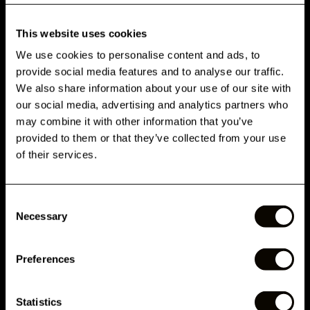
PRINCIPAIS BENEFÍCIOS
This website uses cookies
We use cookies to personalise content and ads, to
provide social media features and to analyse our traffic.
GET 10% OFF WHEN YOU
We also share information about your use of our site with
SIGN UP
our social media, advertising and analytics partners who
may combine it with other information that you’ve
Subscribe for exclusive offers, new launch updates & more!
PRODUTOS RECOMENDADOS
provided to them or that they’ve collected from your use
Email
of their services.
ESTE PRODUTO É O CERTO PARA MIM?
Consent
Phone Number
Necessary
Selection
DESCRIÇÃO
Preferences
PERGUNTAS FREQUENTES
Submit
Statistics
PROPRIEDADES
By submitting this form, you agree to receive marketing emails and text messages from