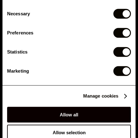
Consent
Phone Number
RELATED ARTICLES
Necessary
Selection
Preferences
Submit
Statistics
By submitting this form, you agree to receive marketing emails and text messages from
London Lash Pro, including offers, promotions and updates. Consent is not a condition of
purchase. Message and data rates may apply for SMS. Message frequency varies. You
can unsubscribe at any time by clicking the unsubscribe link in emails or replying STOP to
Marketing
SMS. See our
Privacy Policy
&
Terms
.
CONHEÇA O RETENTION & SPEED ​​BOOSTER!
No, thank you
Manage cookies
Allow all
Allow selection