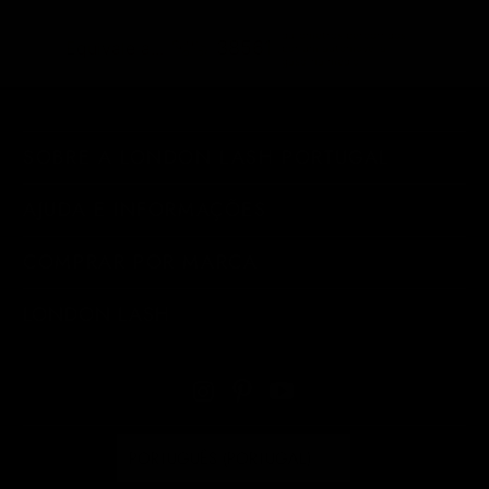
quilómetros percorridos
38561
Equivale a...
por um automóvel a
gasolina médio
SOBRE A LONDON LASH PORTUGAL
AJUDA E INFORMAÇÕES
COMPRAR POR MARCA
LONDON LASH
PORTUGUÊS (PORTUGAL)