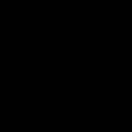
Ao submeter este formulário, consente receber mensagens de texto
informativas (ex.: atualizações de encomendas) e/ou de marketing (ex.:
lembretes de carrinho) da London Lash incluindo mensagens
enviadas por marcadores automáticos. O consentimento não é uma
condição para a compra. Podem aplicar-se tarifas de mensagens e
dados. A frequência das mensagens pode variar. Pode cancelar a
subscrição a qualquer momento respondendo com STOP ou clicando
Política de
na ligação de cancelamento (quando disponível).
Privacidade
Termos
e
.
Inscrever-se
Envio neutro em carbono para todas as
encomendas
emissões de
9415kg
carbono de envio
eliminadas