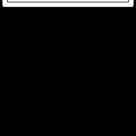
COMO E POR QUE VOCÊ DEVE USAR SUPERBONDER
PARA EXTENSÕES DE CÍLIOS
NÃO PERCAS O QUE ESTÁ PARA
CHEGAR
Subscreve a nossa newsletter e fica entre as primeiras a saber sobre
novos lançamentos, ofertas exclusivas, formação especializada e
novidades do setor das pestanas!
E-mail
phone