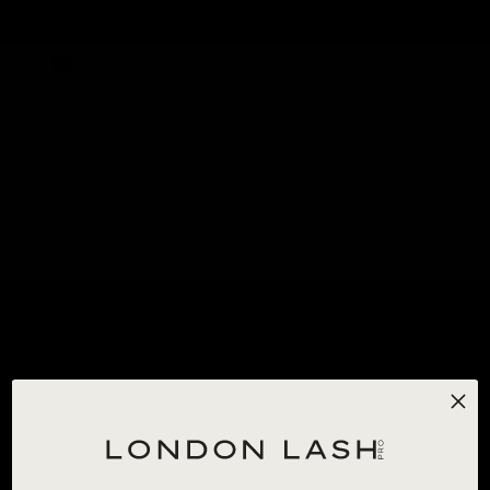
ENVIO STANDARD GRATUITO PARA ENCOMENDAS ACIMA
DE 120€! *APLICAM-SE EXCEÇÕES
0
INÍCIO
/
TODOS OS PRODUTOS
/
PRODUTOS PARA MELHORAR A RETENÇÃO,
BOOSTER E SUPERBONDER - AMOSTRAS (VENDIDAS EM SEPARADO)