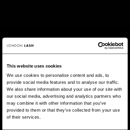
PRINCIPAIS BENEFÍCIOS
PRODUTOS RECOMENDADOS
This website uses cookies
We use cookies to personalise content and ads, to
provide social media features and to analyse our traffic.
GET 10% OFF WHEN YOU
PROPRIEDADES
We also share information about your use of our site with
SIGN UP
our social media, advertising and analytics partners who
may combine it with other information that you’ve
AVALIAÇÕES
Subscribe for exclusive offers, new launch updates & more!
provided to them or that they’ve collected from your use
Email
of their services.
COMO USAR