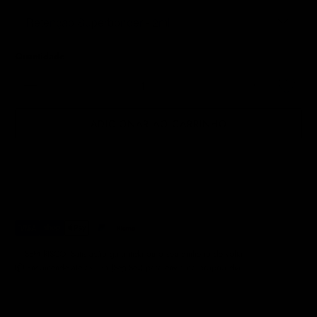
Quantidade
ADICIONAR AO CARRINHO
✅ SEM RISCO. Satisfação garantida ou o seu dinheiro de volta.
📦 Encomende até às 15h (Seg-Sex) para envio no próprio dia.