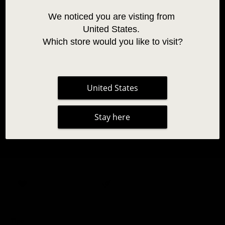
We noticed you are visting from 
United States. 
Which store would you like to visit?
United States
PRODUTOS PARA MELHORAR A RETENÇÃO,
BOOSTER E SUPERBONDER - AMOSTRAS
Stay here
(VENDIDAS EM SEPARADO)
5,95 €
|
1 avaliação
Não testado em animais
Vegano
Tipo