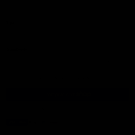
Apenas para uso profissional
Tipo
Quantidade
ADICIONAR AO CARRINHO
Mais opções de pagamento
✅ SEM RISCO. Satisfação garantida ou o seu dinheiro de volta.