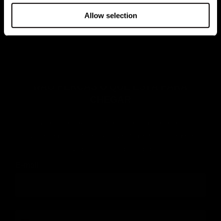
Allow selection
PRODUTOS DE HENA PARA SOBRANCELHAS PARA
INICIANTES
NÃO PERCAS O QUE ESTÁ PARA
CHEGAR
Subscreve a nossa newsletter e fica entre as primeiras a saber sobre
novos lançamentos, ofertas exclusivas, formação especializada e
novidades do setor das pestanas!
E-mail
phone