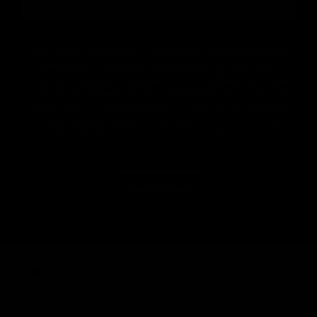
Ao submeter este formulário, consente receber mensagens de texto
informativas (ex.: atualizações de encomendas) e/ou de marketing (ex.:
lembretes de carrinho) da London Lash incluindo mensagens
enviadas por marcadores automáticos. O consentimento não é uma
condição para a compra. Podem aplicar-se tarifas de mensagens e
dados. A frequência das mensagens pode variar. Pode cancelar a
subscrição a qualquer momento respondendo com STOP ou clicando
Política de
na ligação de cancelamento (quando disponível).
Privacidade
Termos
e
.
Inscrever-se
Envio neutro em carbono para todas as
encomendas
emissões de