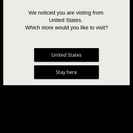
We noticed you are visting from 
United States. 
Which store would you like to visit?
United States
Stay here
PINCÉIS DE SOBRANCELHA "SO HENNA"
5,47 €
10,95 €
|
2 avaliações
Poupas 50% (5,48 €)