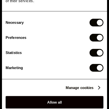
Email
of their services.
RELATED ARTICLES
Consent
Phone Number
Necessary
Selection
Preferences
Submit
Statistics
By submitting this form, you agree to receive marketing emails and text messages from
London Lash Pro, including offers, promotions and updates. Consent is not a condition of
purchase. Message and data rates may apply for SMS. Message frequency varies. You
can unsubscribe at any time by clicking the unsubscribe link in emails or replying STOP to
Marketing
SMS. See our
Privacy Policy
&
Terms
.
CRIANDO TRAÇOS DE CABELO USANDO HENNA
No, thank you
Manage cookies
Allow all