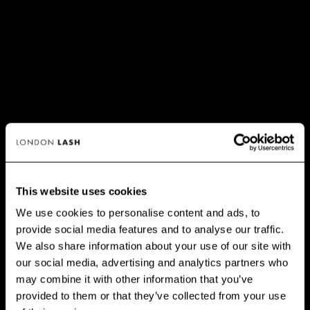
📦 Encomende até às 15h (Seg-Sex) para envio no próprio dia.
PRINCIPAIS BENEFÍCIOS
This website uses cookies
PRODUTOS RECOMENDADOS
We use cookies to personalise content and ads, to
provide social media features and to analyse our traffic.
GET 10% OFF WHEN YOU
We also share information about your use of our site with
SIGN UP
our social media, advertising and analytics partners who
AVALIAÇÕES
may combine it with other information that you’ve
Subscribe for exclusive offers, new launch updates & more!
provided to them or that they’ve collected from your use
DETALHES