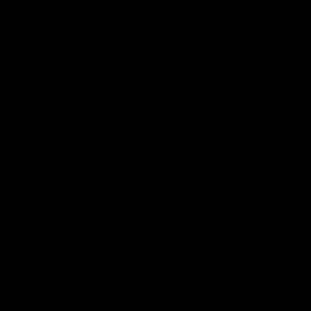
9399kg
carbono de envio
eliminadas
quilómetros percorridos
38496
Equivale a...
por um automóvel a
gasolina médio
SOBRE A LONDON LASH PORTUGAL
AJUDA E INFORMAÇÕES
COMPRAR POR MARCA
LONDON LASH
PORTUGUÊS (PORTUGAL)