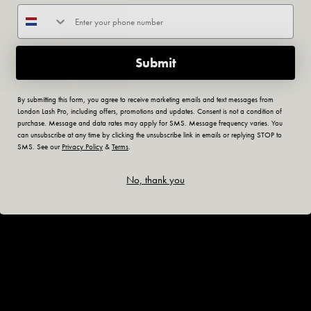
Submit
By submitting this form, you agree to receive marketing emails and text messages from
London Lash Pro, including offers, promotions and updates. Consent is not a condition of
 SOBRANCELHAS DE
purchase. Message and data rates may apply for SMS. Message frequency varies. You
R QUE O FORMATO DO
can unsubscribe at any time by clicking the unsubscribe link in emails or replying STOP to
SMS. See our
Privacy Policy
&
Terms
.
STO IMPORTA
No, thank you
NÃO PERCAS O QUE ESTÁ PARA CHEGAR
ter e fica entre as primeiras a saber sobre novos lançamentos, ofertas exclusivas
novidades do setor das pestanas!