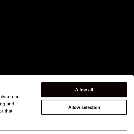
A
LONDON LASH
info@londonlash.eu
WhatsApp
+44 7763 752147
Aberto de segunda a sexta-feira
Allow all
alyse our
ing and
Allow selection
r that
PORTUGUÊS (PORTUGAL)
PORTUGAL (EUR €)