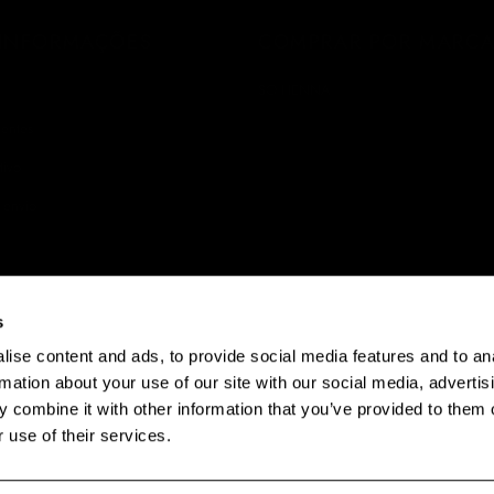
 INFORMAÇÕES
COMPRAR POR MARC
SO HENNA
uentes
tivo
 envio
Reembolsos
acidade
kies
s
ise content and ads, to provide social media features and to an
ições
rmation about your use of our site with our social media, advertis
is - Termos e Condições
 combine it with other information that you’ve provided to them o
 use of their services.