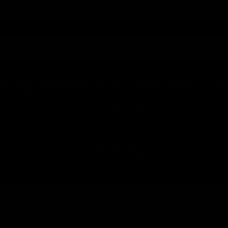
, consente receber mensagens de texto informativas (ex.: atualizações de encomen
London Lash incluindo mensagens enviadas por marcadores automáticos. O conse
car-se tarifas de mensagens e dados. A frequência das mensagens pode variar. Po
Po
ndo com STOP ou clicando na ligação de cancelamento (quando disponível).
Termos
.
Inscrever-se
emissões de
9396kg
 todas as encomendas
Equiva
carbono de envio
eliminadas