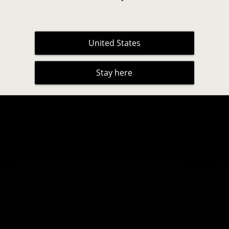
Apenas para uso
United States
Quantidade
Stay here
ADICIO
✅ SEM RISCO. Sat
📦 Encomende até