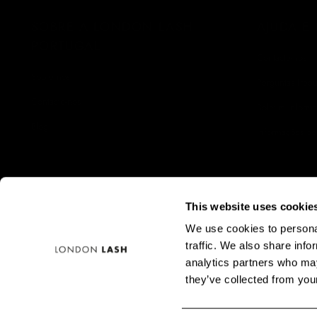
SOBRE A LONDON LASH
AJUDA E
PORTUGAL
Contacte-nos
Sobre nós
Perguntas freq
Contacte-nos
Boletim informa
Blog
Informações de
Perguntas frequentes
Devoluções e 
Política de Priv
Política de Coo
This website uses cookie
We use cookies to personal
Termos e Cond
traffic. We also share info
Promoções Atua
analytics partners who may
they’ve collected from your