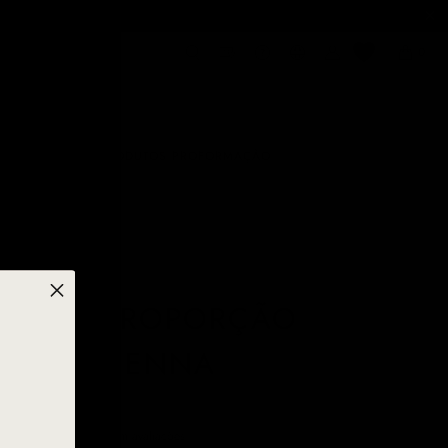
0
SOBRANCELHAS
PRODUTOS PRO
FORMAÇÃO
SOR DE PROPORÇÃO
A - SO HENNA
|
Sem avaliações