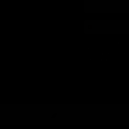
phone
Ao submeter este formulário
lembretes de carrinho) da 
para a compra. Podem apli
qualquer momento responde
Envio neutro em carbono para