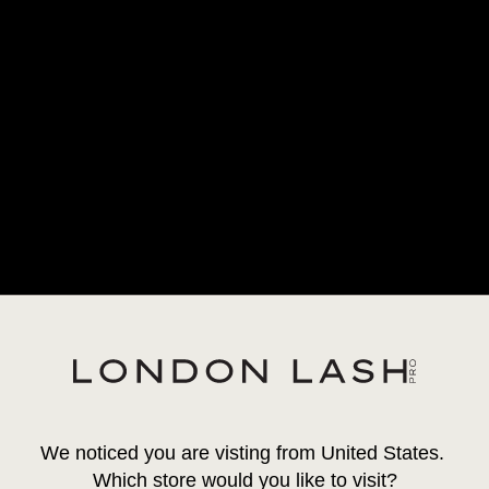
SUBSCREVA E POUPE 20% EM COLA
INSTRUTORES APROVADOS
R €)
CREVA E POUPE 20%
COLAS
LÍQUIDOS
PESTANAS
LIFTING DE PESTANAS
A
DIVI
ÁURE
We noticed you are visting from United States. 
35,95 €
Which store would you like to visit?