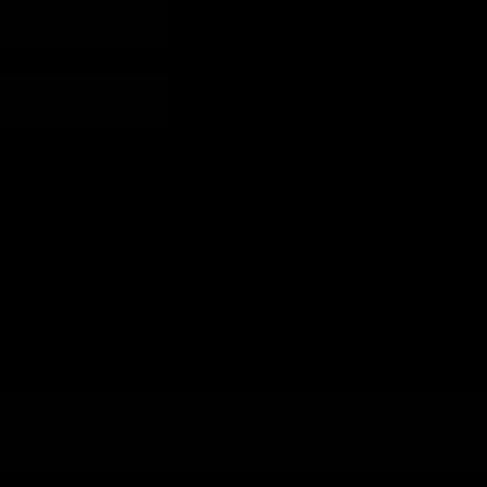
das) e/ou de marketing (ex.:
ntimento não é uma condição
de cancelar a subscrição a
lítica de Privacidade
e
quilómetros percorridos
38485
le a...
por um automóvel a
gasolina médio